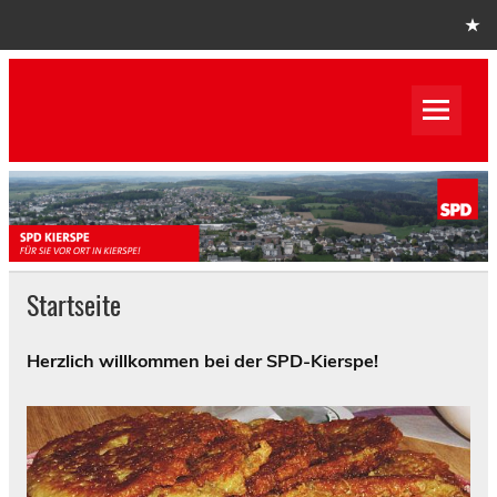
Skip
to
content
SPD Kierspe
SPD Kierspe
Startseite
Herzlich willkommen bei der SPD-Kierspe!