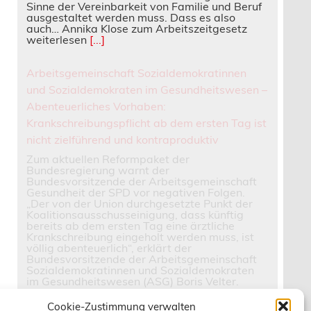
Sinne der Vereinbarkeit von Familie und Beruf
ausgestaltet werden muss. Dass es also
auch… Annika Klose zum Arbeitszeitgesetz
weiterlesen
[...]
Arbeitsgemeinschaft Sozialdemokratinnen
und Sozialdemokraten im Gesundheitswesen –
Abenteuerliches Vorhaben:
Krankschreibungspflicht ab dem ersten Tag ist
nicht zielführend und kontraproduktiv
Zum aktuellen Reformpaket der
Bundesregierung warnt der
Bundesvorsitzende der Arbeitsgemeinschaft
Gesundheit der SPD vor negativen Folgen.
„Der von der Union durchgesetzte Punkt der
Koalitionsausschusseinigung, dass künftig
bereits ab dem ersten Tag eine ärztliche
Krankschreibung eingeholt werden muss, ist
völlig abenteuerlich“, erklärt der
Bundesvorsitzende der Arbeitsgemeinschaft
Sozialdemokratinnen und Sozialdemokraten
im Gesundheitswesen (ASG) Boris Velter.
„Wenn nun… Arbeitsgemeinschaft
Sozialdemokratinnen und Sozialdemokraten
Cookie-Zustimmung verwalten