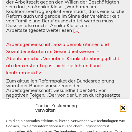
der Arbeitszeit gegen den Willen der Beschäftigten
sein darf, so Annika Klose. „Wir haben im
Koalitionsvertrag explizit vereinbart, dass eine solche
Reform auch und gerade im Sinne der Vereinbarkeit
von Familie und Beruf ausgestaltet werden muss.
Dass es also auch… Annika Klose zum
Arbeitszeitgesetz weiterlesen
[...]
Arbeitsgemeinschaft Sozialdemokratinnen und
Sozialdemokraten im Gesundheitswesen –
Abenteuerliches Vorhaben: Krankschreibungspflicht
ab dem ersten Tag ist nicht zielführend und
kontraproduktiv
Zum aktuellen Reformpaket der Bundesregierung
warnt der Bundesvorsitzende der
Arbeitsgemeinschaft Gesundheit der SPD vor
negativen Folgen. „Der von der Union durchgesetzte
Punkt der Koalitionsausschusseinigung, dass künftig
bereits ab dem ersten Tag eine ärztliche
Cookie-Zustimmung
Krankschreibung eingeholt werden muss, ist völlig
verwalten
abenteuerlich“, erklärt der Bundesvorsitzende der
Arbeitsgemeinschaft Sozialdemokratinnen und
Um dir ein optimales Erlebnis zu bieten, verwenden wir Technologien wie
Sozialdemokraten im Gesundheitswesen (ASG) Boris
Cookies, um Geräteinformationen zu speichern und/oder darauf
Velter. „Wenn nun… Arbeitsgemeinschaft
zuzugreifen. Wenn du diesen Technologien zustimmst, können wir Daten