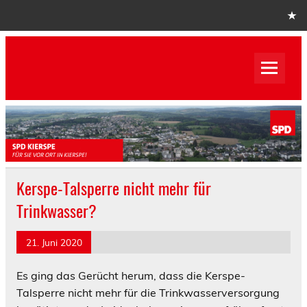
Skip
to
content
SPD Kierspe
SPD Kierspe
Kerspe-Talsperre nicht mehr für
Trinkwasser?
21. Juni 2020
Es ging das Gerücht herum, dass die Kerspe-
Talsperre nicht mehr für die Trinkwasserversorgung