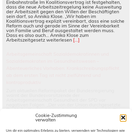
Einbahnstraße Im Koalitionsvertrag ist festgehalten,
dass die neue Arbeitszeitregelung keine Ausweitung
der Arbeitszeit gegen den Willen der Beschäftigten
sein darf, so Annika Klose. „Wir haben im
Koalitionsvertrag explizit vereinbart, dass eine solche
Reform auch und gerade im Sinne der Vereinbarkeit
von Familie und Beruf ausgestaltet werden muss.
Dass es also auch… Annika Klose zum
Arbeitszeitgesetz weiterlesen
[...]
Arbeitsgemeinschaft Sozialdemokratinnen und
Sozialdemokraten im Gesundheitswesen –
Abenteuerliches Vorhaben: Krankschreibungspflicht
ab dem ersten Tag ist nicht zielführend und
kontraproduktiv
Zum aktuellen Reformpaket der Bundesregierung
warnt der Bundesvorsitzende der
Arbeitsgemeinschaft Gesundheit der SPD vor
negativen Folgen. „Der von der Union durchgesetzte
Punkt der Koalitionsausschusseinigung, dass künftig
bereits ab dem ersten Tag eine ärztliche
Cookie-Zustimmung
Krankschreibung eingeholt werden muss, ist völlig
verwalten
abenteuerlich“, erklärt der Bundesvorsitzende der
Arbeitsgemeinschaft Sozialdemokratinnen und
Um dir ein optimales Erlebnis zu bieten, verwenden wir Technologien wie