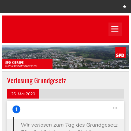
Skip
to
content
SPD Kierspe
SPD Kierspe
Verlosung Grundgesetz
26. Mai 2020
Wir verlosen zum Tag des Grundgesetz