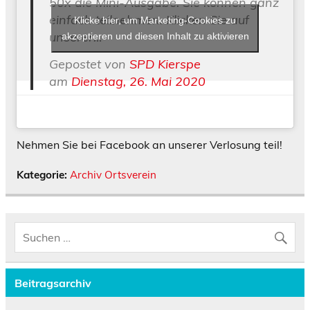
50x die Mini-Ausgabe. Sie können ganz
einfach teilnehmen. Klicken Sie auf
Klicke hier, um Marketing-Cookies zu
unserer…
akzeptieren und diesen Inhalt zu aktivieren
Gepostet von
SPD Kierspe
am
Dienstag, 26. Mai 2020
Nehmen Sie bei Facebook an unserer Verlosung teil!
Kategorie:
Archiv Ortsverein
Beitragsarchiv