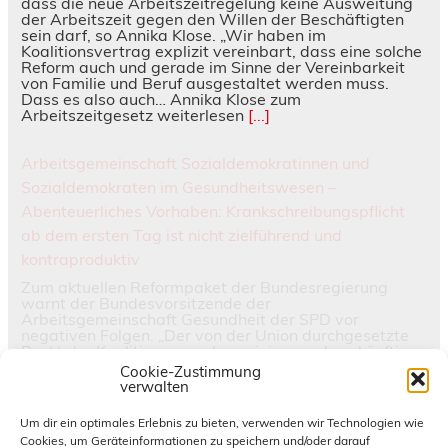
dass die neue Arbeitszeitregelung keine Ausweitung
der Arbeitszeit gegen den Willen der Beschäftigten
sein darf, so Annika Klose. „Wir haben im
Koalitionsvertrag explizit vereinbart, dass eine solche
Reform auch und gerade im Sinne der Vereinbarkeit
von Familie und Beruf ausgestaltet werden muss.
Dass es also auch… Annika Klose zum
Arbeitszeitgesetz weiterlesen
[...]
Arbeitsgemeinschaft Sozialdemokratinnen und
Sozialdemokraten im Gesundheitswesen –
Abenteuerliches Vorhaben: Krankschreibungspflicht
ab dem ersten Tag ist nicht zielführend und
kontraproduktiv
Zum aktuellen Reformpaket der Bundesregierung
warnt der Bundesvorsitzende der
Arbeitsgemeinschaft Gesundheit der SPD vor
negativen Folgen. „Der von der Union durchgesetzte
Punkt der Koalitionsausschusseinigung, dass künftig
bereits ab dem ersten Tag eine ärztliche
Cookie-Zustimmung
Krankschreibung eingeholt werden muss, ist völlig
verwalten
abenteuerlich“, erklärt der Bundesvorsitzende der
Arbeitsgemeinschaft Sozialdemokratinnen und
Um dir ein optimales Erlebnis zu bieten, verwenden wir Technologien wie
Sozialdemokraten im Gesundheitswesen (ASG) Boris
Cookies, um Geräteinformationen zu speichern und/oder darauf
Velter. „Wenn nun… Arbeitsgemeinschaft